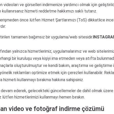
 videoları ve görselleri indirmenize yardımcı olmak için geliştiril
de kullanırsanız hizmeti reddetme hakkımızı saklı tutarız.
işmeden önce lütfen Hizmet Şartlarımızı (ToS) dikkatlice incele
dır:
ştirilen tamamen bağımsız bir uygulama/web sitesidir.
INSTAGRAM
ından yalnızca hizmetlerimiz, uygulamalarımız ve web sitelerimiz 
rhangi bir kuruluşu veya kişiyi ima etmeden veya atıfta bulunmadan
maçlarla oluşturulmuştur ve kendi bakım, araştırma ve geliştirme 
a yönelik reklamları optimize etmek için çerezleri kullanabilir. R
a hizmeti kullanmayı bırakma hakkına sahipsiniz.
 devam ederek, gelecekteki güncellemeler de dahil olmak üzere 
ız lütfen hizmetlerimizi kullanmayı hemen bırakın.
dan video ve fotoğraf indirme çözümü