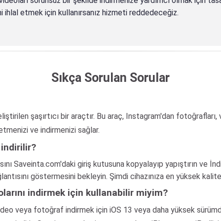
ideoları sorunsuz bir şekilde indirmenize yardımcı olmak için tasar
ini ihlal etmek için kullanırsanız hizmeti reddedeceğiz.
Sıkça Sorulan Sorular
irilen şaşırtıcı bir araçtır. Bu araç, Instagram'dan fotoğrafları, v
detmenizi ve indirmenizi sağlar.
ndirilir?
sını Saveinta.com'daki giriş kutusuna kopyalayıp yapıştırın ve İnd
tısını göstermesini bekleyin. Şimdi cihazınıza en yüksek kalitede 
larını indirmek için kullanabilir miyim?
 video veya fotoğraf indirmek için iOS 13 veya daha yüksek sürü