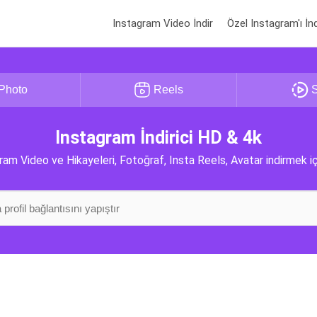
Instagram Video İndir
Özel Instagram'ı İnd
Photo
Reels
S
Instagram İndirici HD & 4k
ram Video ve Hikayeleri, Fotoğraf, Insta Reels, Avatar indirmek iç