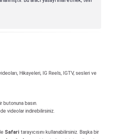
lanmıştır. Bu aracı yasayı ihlal etmek, telif
ideoları, Hikayeleri, IG Reels, IGTV, sesleri ve
ir butonuna basın.
videolar indirebilirsiniz.
mde
Safari
tarayıcısını kullanabilirsiniz. Başka bir