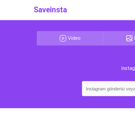
Saveinsta
Video
Instag