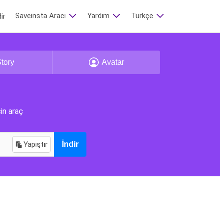
Saveinsta Aracı
Yardım
Türkçe‬
ir
tory
Avatar
in araç
Yapıştır
İndir