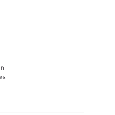
in
ite.