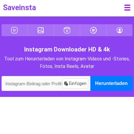
Saveinsta
☰
Instagram Downloader HD & 4k
Tool zum Herunterladen von Instagram-Videos und -Stories,
Fotos, Insta Reels, Avatar
Einfügen
Herunterladen