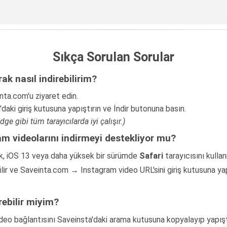
Sıkça Sorulan Sorular
ak nasıl indirebilirim?
inta.com'u ziyaret edin.
daki giriş kutusuna yapıştırın ve İndir butonuna basın.
e gibi tüm tarayıcılarda iyi çalışır.)
am videolarını indirmeyi destekliyor mu?
ak, iOS 13 veya daha yüksek bir sürümde
Safari
tarayıcısını kulla
lir ve Saveinta.com → Instagram video URL'sini giriş kutusuna y
rebilir miyim?
ideo bağlantısını Saveinsta'daki arama kutusuna kopyalayıp yapış