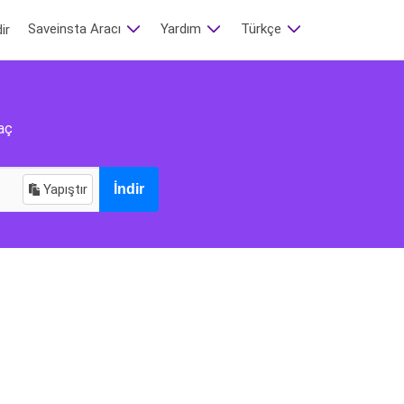
Saveinsta Aracı
Yardım
Türkçe‬
ir
raç
Yapıştır
İndir