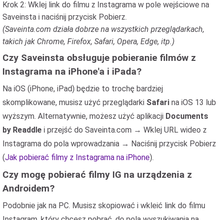
Krok 2: Wklej link do filmu z Instagrama w pole wejściowe na
Saveinsta i naciśnij przycisk Pobierz.
(Saveinta.com działa dobrze na wszystkich przeglądarkach,
takich jak Chrome, Firefox, Safari, Opera, Edge, itp.)
Czy Saveinsta obsługuje pobieranie filmów z
Instagrama na iPhone'a i iPada?
Na iOS (iPhone, iPad) będzie to trochę bardziej
skomplikowane, musisz użyć przeglądarki
Safari
na iOS 13 lub
wyższym. Alternatywnie, możesz użyć aplikacji
Documents
by Readdle
i przejść do Saveinta.com → Wklej URL wideo z
Instagrama do pola wprowadzania → Naciśnij przycisk Pobierz
(
Jak pobierać filmy z Instagrama na iPhone
).
Czy mogę pobierać filmy IG na urządzenia z
Androidem?
Podobnie jak na PC. Musisz skopiować i wkleić link do filmu
Instagram, który chcesz pobrać, do pola wyszukiwania na