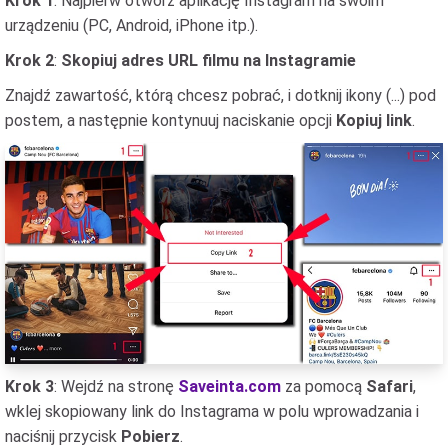
Krok 1
: Najpierw otwórz aplikację Instagram na swoim
urządzeniu (PC, Android, iPhone itp.).
Krok 2
:
Skopiuj adres URL filmu na Instagramie
Znajdź zawartość, którą chcesz pobrać, i dotknij ikony (...) pod
postem, a następnie kontynuuj naciskanie opcji
Kopiuj link
.
Krok 3
: Wejdź na stronę
Saveinta.com
za pomocą
Safari
,
wklej skopiowany link do Instagrama w polu wprowadzania i
naciśnij przycisk
Pobierz
.