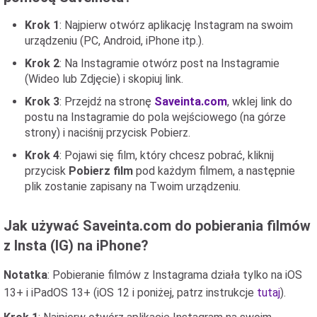
Krok 1
: Najpierw otwórz aplikację Instagram na swoim
urządzeniu (PC, Android, iPhone itp.).
Krok 2
: Na Instagramie otwórz post na Instagramie
(Wideo lub Zdjęcie) i skopiuj link.
Krok 3
: Przejdź na stronę
Saveinta.com
, wklej link do
postu na Instagramie do pola wejściowego (na górze
strony) i naciśnij przycisk Pobierz.
Krok 4
: Pojawi się film, który chcesz pobrać, kliknij
przycisk
Pobierz film
pod każdym filmem, a następnie
plik zostanie zapisany na Twoim urządzeniu.
Jak używać Saveinta.com do pobierania filmów
z Insta (IG) na iPhone?
Notatka
: Pobieranie filmów z Instagrama działa tylko na iOS
13+ i iPadOS 13+ (iOS 12 i poniżej, patrz instrukcje
tutaj
).