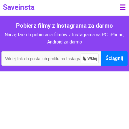
Saveinsta
☰
Pobierz filmy z Instagrama za darmo
Narzędzie do pobierania filmów z Instagrama na PC, iPhone,
Android za darmo
Wklej
Ściągnij