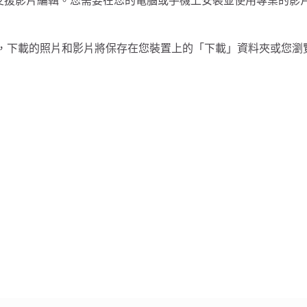
am帖子，不支援影片編輯。您需要在您的電腦或手機上安裝並使用專業的
，下載的照片和影片將保存在您裝置上的「下載」資料夾或您瀏