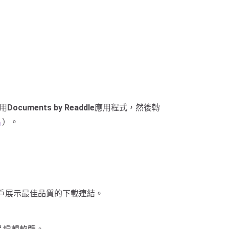
用
Documents by Readdle
應用程式，然後轉
片
）。
先向用戶展示最佳品質的下載連結。