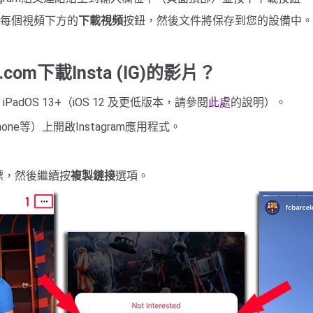
擊每個視頻下方的
下載視頻
按鈕，然後文件將保存到您的設備中。
.com下載Insta (IG)的影片？
 和 iPadOS 13+（iOS 12 及更低版本，請參閱
此處
的說明）。
hone等）上開啟Instagram應用程式。
圖標，然後繼續按
複製鏈接
選項。