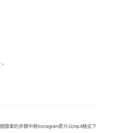
質。
單的步驟中將Instagram影片以mp4格式下