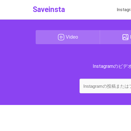
Saveinsta
Inst
Video
Instagramの