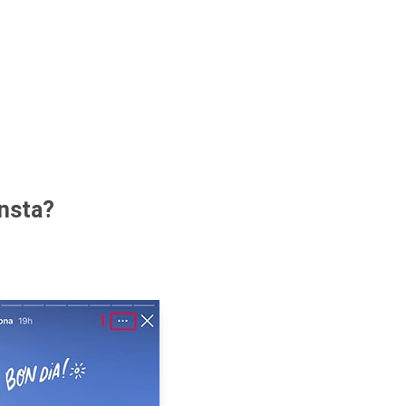
.
insta?