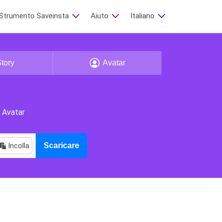
Strumento Saveinsta
Aiuto
Italiano
tory
Avatar
, Avatar
Incolla
Scaricare