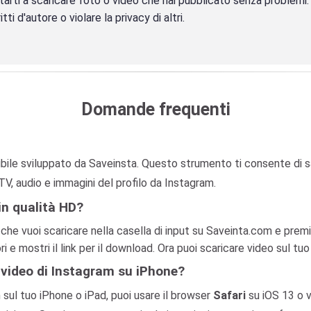
rti a scaricare foto o video che hai pubblicato senza problemi. Ri
tti d'autore o violare la privacy di altri.
Domande frequenti
ile sviluppato da Saveinsta. Questo strumento ti consente di s
TV, audio e immagini del profilo da Instagram.
in qualità HD?
m che vuoi scaricare nella casella di input su Saveinta.com e prem
i e mostri il link per il download. Ora puoi scaricare video sul tu
 video di Instagram su iPhone?
 sul tuo iPhone o iPad, puoi usare il browser
Safari
su iOS 13 o v