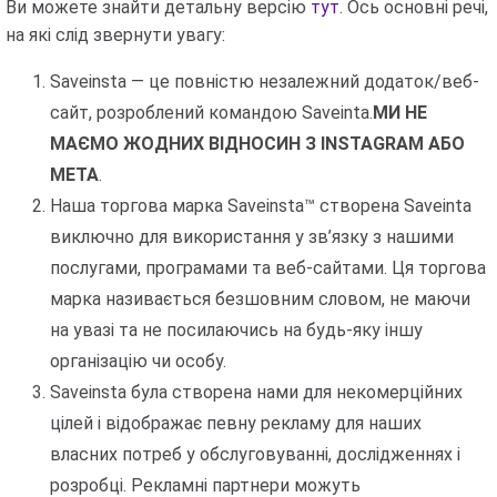
Ви можете знайти детальну версію
тут
. Ось основні речі,
на які слід звернути увагу:
Saveinsta — це повністю незалежний додаток/веб-
сайт, розроблений командою Saveinta.
МИ НЕ
МАЄМО ЖОДНИХ ВІДНОСИН З INSTAGRAM АБО
META
.
Наша торгова марка Saveinsta™ створена Saveinta
виключно для використання у зв’язку з нашими
послугами, програмами та веб-сайтами. Ця торгова
марка називається безшовним словом, не маючи
на увазі та не посилаючись на будь-яку іншу
організацію чи особу.
Saveinsta була створена нами для некомерційних
цілей і відображає певну рекламу для наших
власних потреб у обслуговуванні, дослідженнях і
розробці. Рекламні партнери можуть