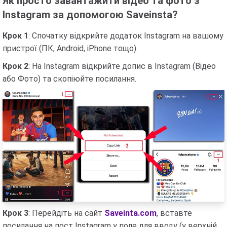
Як просто завантажити відео та фото з
Instagram за допомогою Saveinsta?
Крок 1
: Спочатку відкрийте додаток Instagram на вашому
пристрої (ПК, Android, iPhone тощо).
Крок 2
: На Instagram відкрийте допис в Instagram (Відео
або Фото) та скопіюйте посилання.
Крок 3
: Перейдіть на сайт
Saveinta.com
, вставте
посилання на пост Instagram у поле для вводу (у верхній