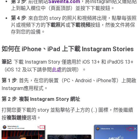
第 3 步
: 前往網站
Saveinta.com
，將Instagram貼文連結貼
上到輸入欄位中（頁面頂部）並按下下載按鈕。
第 4 步
: 來自您的 story 的照片和視頻將出現，點擊每張照
片或視頻下方的
下載照片
或
下載視頻
按鈕，然後文件將保
存到您的設備。
如何在 iPhone、iPad 上下載 Instagram Stories
筆記
: 下載 Instagram Story 僅適用於 iOS 13+ 和 iPadOS 13+
（iOS 12 及以下請參閱
此處
的說明）。
第 1 步
: 首先，在您的裝置（PC、Android、iPhone等）上開啟
Instagram應用程式。
第 2 步
:
複製 Instagram Story 網址
打開您要下載的 story 並點擊帖子上方的 (...) 圖標，然後繼續
按
複製鏈接
選項。