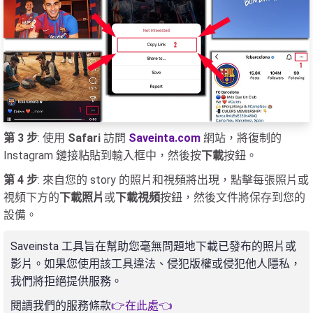
第 3 步
: 使用
Safari
訪問
Saveinta.com
網站，將復制的
Instagram 鏈接粘貼到輸入框中，然後按
下載
按鈕。
第 4 步
: 來自您的 story 的照片和視頻將出現，點擊每張照片或
視頻下方的
下載照片
或
下載視頻
按鈕，然後文件將保存到您的
設備。
Saveinsta 工具旨在幫助您毫無問題地下載已發布的照片​​或
影片。如果您使用該工具違法、侵犯版權或侵犯他人隱私，
我們將拒絕提供服務。
閱讀我們的服務條款
👉在此處👈