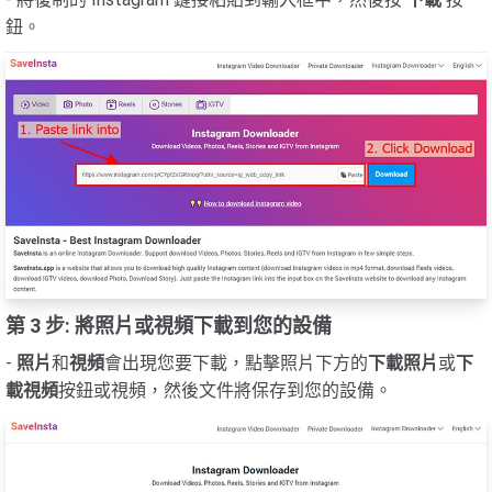
鈕。
第 3 步: 將照片或視頻下載到您的設備
-
照片
和
視頻
會出現您要下載，點擊照片下方的
下載照片
或
下
載視頻
按鈕或視頻，然後文件將保存到您的設備。