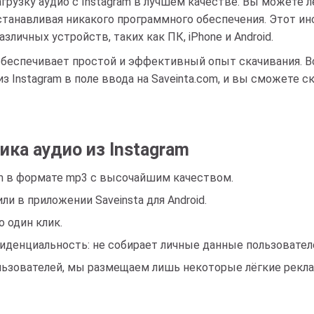
агрузку аудио с Instagram в лучшем качестве. Вы можете
устанавливая никакого программного обеспечения. Этот 
ичных устройств, таких как ПК, iPhone и Android.
ta обеспечивает простой и эффективный опыт скачивания. 
з Instagram в поле ввода на Saveinta.com, и вы сможете 
ка аудио из Instagram
ram в формате mp3 с высочайшим качеством.
и в приложении Saveinsta для Android.
о один клик.
иденциальность: не собирает личные данные пользователе
ользователей, мы размещаем лишь некоторые лёгкие рекл