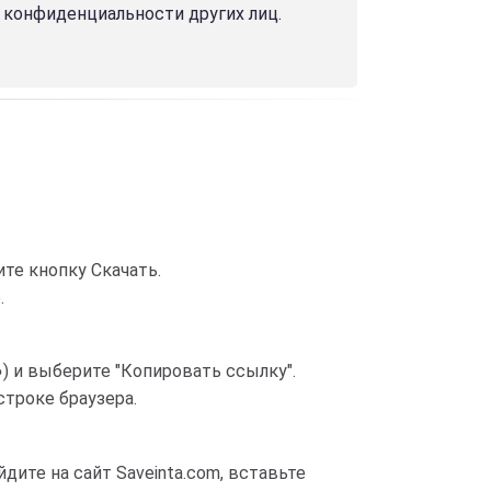
и конфиденциальности других лиц.
те кнопку Скачать.
.
●) и выберите "Копировать ссылку".
строке браузера.
дите на сайт Saveinta.com, вставьте