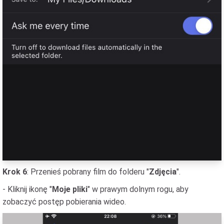
Krok 6
: Przenieś pobrany film do folderu "
Zdjęcia
".
- Kliknij ikonę "
Moje pliki
" w prawym dolnym rogu, aby
zobaczyć postęp pobierania wideo.