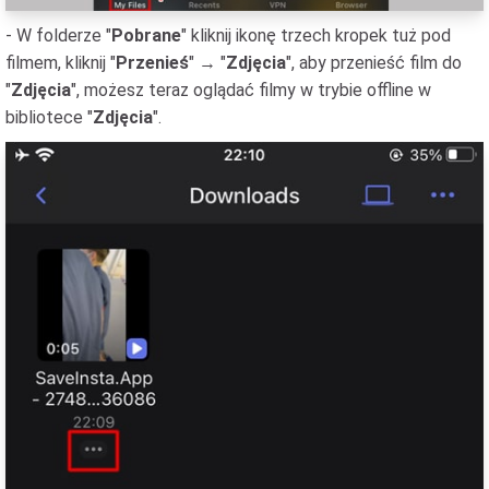
- W folderze "
Pobrane
" kliknij ikonę trzech kropek tuż pod
filmem, kliknij "
Przenieś
" → "
Zdjęcia
", aby przenieść film do
"
Zdjęcia
", możesz teraz oglądać filmy w trybie offline w
bibliotece "
Zdjęcia
".