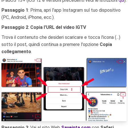
iPadOS 13+ (iOS 12 e versioni precedenti vedi le istruzioni
qui
).
Passaggio 1
: Prima, apri l'app Instagram sul tuo dispositivo
(PC, Android, iPhone, ecc.).
Passaggio 2
:
Copia l'URL del video IGTV
Trova il contenuto che desideri scaricare e tocca l'icona (...)
sotto il post, quindi continua a premere l'opzione
Copia
collegamento
.
Passaggio 3
: Vai al sito Web
Saveinta.com
con
Safari
,