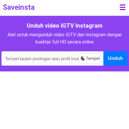
Saveinsta
☰
Unduh video IGTV Instagram
Alat untuk mengunduh video IGTV dari Instagram dengan
kualitas full HD secara online
Tempel
Unduh