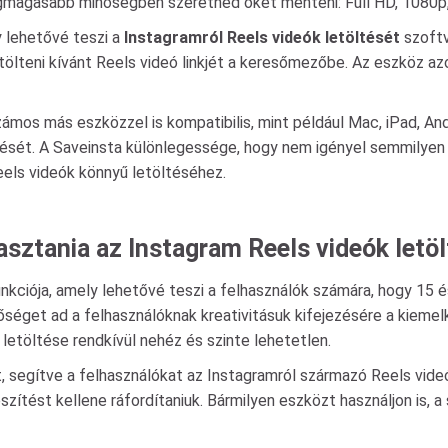
legmagasabb minőségben szeretnéd őket menteni: Full HD, 1080p, 
 lehetővé teszi a
Instagramról Reels videók letöltését
szoftv
tölteni kívánt Reels videó linkjét a keresőmezőbe. Az eszköz azo
mos más eszközzel is kompatibilis, mint például Mac, iPad, And
sét. A Saveinsta különlegessége, hogy nem igényel semmilyen 
ls videók könnyű letöltéséhez.
lasztania az Instagram Reels videók letö
nkciója, amely lehetővé teszi a felhasználók számára, hogy 15
tőséget ad a felhasználóknak kreativitásuk kifejezésére a kiem
letöltése rendkívül nehéz és szinte lehetetlen.
 segítve a felhasználókat az Instagramról származó Reels vid
zítést kellene ráfordítaniuk. Bármilyen eszközt használjon is, a