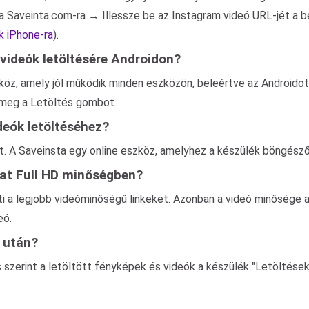
a Saveinta.com-ra → Illessze be az Instagram videó URL-jét a
k iPhone-ra
).
videók letöltésére Androidon?
z, amely jól működik minden eszközön, beleértve az Androidot i
meg a Letöltés gombot.
deók letöltéséhez?
. A Saveinsta egy online eszköz, amelyhez a készülék böngésző
kat Full HD minőségben?
 a legjobb videóminőségű linkeket. Azonban a videó minősége at
eó.
s után?
s szerint a letöltött fényképek és videók a készülék "Letöltése