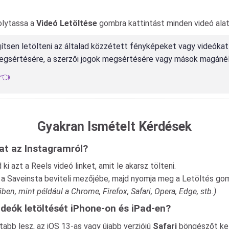
folytassa a
Videó Letöltése
gombra kattintást minden videó alatt
ítsen letölteni az általad közzétett fényképeket vagy videókat
 megsértésére, a szerzői jogok megsértésére vagy mások magáné
t👈
Gyakran Ismételt Kérdések
kat az Instagramról?
 azt a Reels videó linket, amit le akarsz tölteni.
ét a Saveinsta beviteli mezőjébe, majd nyomja meg a Letöltés go
, mint például a Chrome, Firefox, Safari, Opera, Edge, stb.)
deók letöltését iPhone-on és iPad-en?
ltabb lesz, az iOS 13-as vagy újabb verziójú
Safari
böngészőt kell