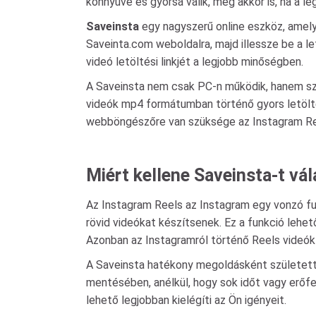
könnyűvé és gyorsá válik, még akkor is, ha a 
Saveinsta
egy nagyszerű online eszköz, amely
Saveinta.com weboldalra, majd illessze be a le
videó letöltési linkjét a legjobb minőségben.
A Saveinsta nem csak PC-n működik, hanem szá
videók mp4 formátumban történő gyors letölté
webböngészőre van szüksége az Instagram Ree
Miért kellene Saveinsta-t vá
Az Instagram Reels az Instagram egy vonzó fu
rövid videókat készítsenek. Ez a funkció lehe
Azonban az Instagramról történő Reels videók 
A Saveinsta hatékony megoldásként született,
mentésében, anélkül, hogy sok időt vagy erőfes
lehető legjobban kielégíti az Ön igényeit.