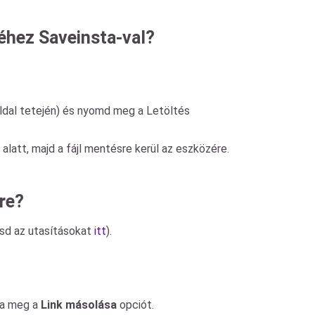
séhez Saveinsta-val?
oldal tetején) és nyomd meg a Letöltés
latt, majd a fájl mentésre kerül az eszközére.
-re?
ásd az utasításokat
itt
).
mja meg a
Link másolása
opciót.