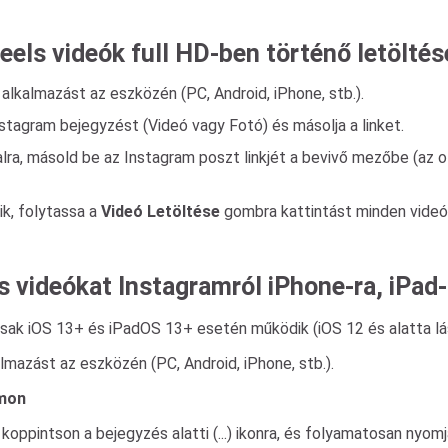
eels videók full HD-ben történő letölté
alkalmazást az eszközén (PC, Android, iPhone, stb.).
stagram bejegyzést (Videó vagy Fotó) és másolja a linket.
ra, másold be az Instagram poszt linkjét a bevivő mezőbe (az 
ik, folytassa a
Videó Letöltése
gombra kattintást minden videó a
s videókat Instagramról iPhone-ra, iPad
csak iOS 13+ és iPadOS 13+ esetén működik (iOS 12 és alatta l
lmazást az eszközén (PC, Android, iPhone, stb.).
amon
 koppintson a bejegyzés alatti (...) ikonra, és folyamatosan nyo