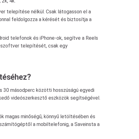
2k, 4k.
er telepítése nélkül. Csak látogasson el a
nnal feldolgozza a kérését és biztosítja a
roid telefonok és iPhone-ok, segítve a Reels
szoftver telepítését, csak egy
ltéséhez?
 és 30 másodperc közötti hosszúságú egyedi
elkedő videószerkesztő eszközök segítségével.
eók magas minőségű, könnyű letöltésében és
 számítógéptől a mobiltelefonig, a Saveinsta a