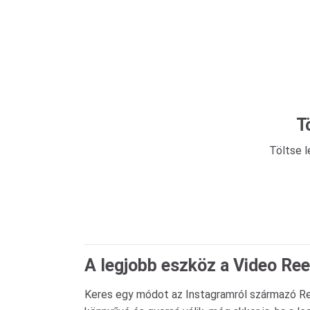
T
Töltse l
A legjobb eszköz a Video Ree
Keres egy módot az Instagramról származó Ree