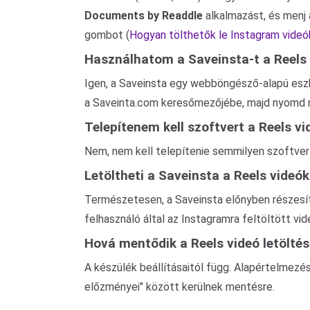
Documents by Readdle
alkalmazást, és menj 
gombot (
Hogyan tölthetők le Instagram videó
Használhatom a Saveinsta-t a Reels 
Igen, a Saveinsta egy webböngésző-alapú eszkö
a Saveinta.com keresőmezőjébe, majd nyomd 
Telepítenem kell szoftvert a Reels vi
Nem, nem kell telepítenie semmilyen szoftvert
Letöltheti a Saveinsta a Reels videó
Természetesen, a Saveinsta előnyben részesíti
felhasználó által az Instagramra feltöltött vid
Hová mentődik a Reels videó letölté
A készülék beállításaitól függ. Alapértelmezé
előzményei" között kerülnek mentésre.