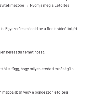
 beviteli mezőbe → Nyomja meg a Letöltés
s. Egyszerűen másold be a Reels videó linkjét
jén keresztül férhet hozzá.
tól is függ, hogy milyen eredeti minőségű a
k" mappájában vagy a böngésző "letöltési