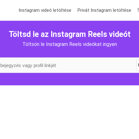
Instagram videó letöltése
Privát Instagram letöltése
Töltsd le az Instagram Reels videót
Töltsön le Instagram Reels videókat ingyen