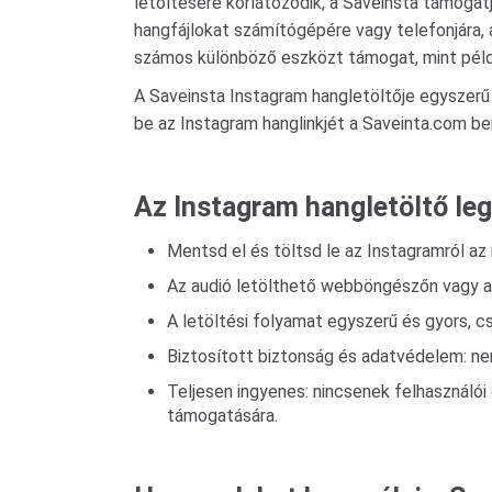
letöltésére korlátozódik, a Saveinsta támoga
hangfájlokat számítógépére vagy telefonjára, 
számos különböző eszközt támogat, mint példá
A Saveinsta Instagram hangletöltője egyszerű é
be az Instagram hanglinkjét a Saveinta.com b
Az Instagram hangletöltő le
Mentsd el és töltsd le az Instagramról 
Az audió letölthető webböngészőn vagy az
A letöltési folyamat egyszerű és gyors, c
Biztosított biztonság és adatvédelem: nem
Teljesen ingyenes: nincsenek felhasználói
támogatására.