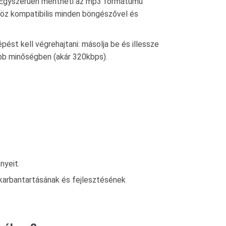
n. Egyszerűen mentheti az mp3 formátumú
zköz kompatibilis minden böngészővel és
ést kell végrehajtani: másolja be és illessze
abb minőségben (akár 320kbps).
nyeit.
s karbantartásának és fejlesztésének