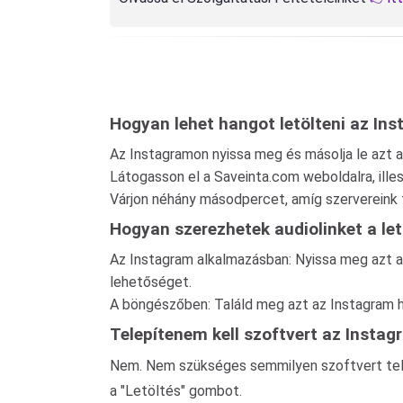
Hogyan lehet hangot letölteni az In
Az Instagramon nyissa meg és másolja le azt az
Látogasson el a Saveinta.com weboldalra, ill
Várjon néhány másodpercet, amíg szervereink f
Hogyan szerezhetek audiolinket a le
Az Instagram alkalmazásban: Nyissa meg azt az
lehetőséget.
A böngészőben: Találd meg azt az Instagram ha
Telepítenem kell szoftvert az Instag
Nem. Nem szükséges semmilyen szoftvert telep
a "Letöltés" gombot.