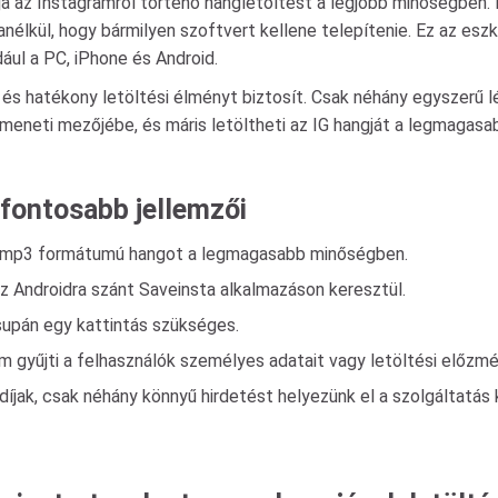
tja az Instagramról történő hangletöltést a legjobb minőségbe
anélkül, hogy bármilyen szoftvert kellene telepítenie. Ez az es
ul a PC, iPhone és Android.
s hatékony letöltési élményt biztosít. Csak néhány egyszerű lép
emeneti mezőjébe, és máris letöltheti az IG hangját a legmagas
gfontosabb jellemzői
az mp3 formátumú hangot a legmagasabb minőségben.
 Androidra szánt Saveinsta alkalmazáson keresztül.
supán egy kattintás szükséges.
 gyűjti a felhasználók személyes adatait vagy letöltési előzmé
 díjak, csak néhány könnyű hirdetést helyezünk el a szolgáltatá