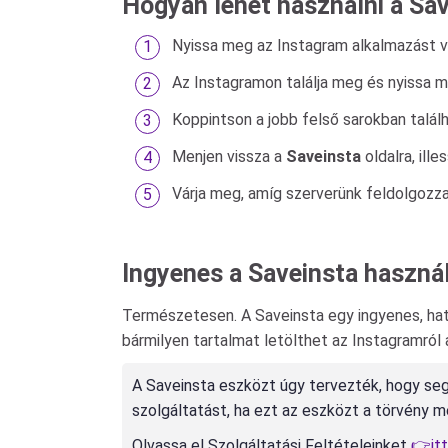
Hogyan lehet használni a Sav
Nyissa meg az Instagram alkalmazást 
Az Instagramon találja meg és nyissa meg
Koppintson a jobb felső sarokban talál
Menjen vissza a
Saveinsta
oldalra, ill
Várja meg, amíg szerverünk feldolgozz
Ingyenes a Saveinsta használ
Természetesen. A Saveinsta egy ingyenes, haté
bármilyen tartalmat letölthet az Instagramról
A Saveinsta eszközt úgy tervezték, hogy seg
szolgáltatást, ha ezt az eszközt a törvény
Olvassa el Szolgáltatási Feltételeinket
👉it