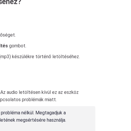
éséhez?
őséget.
ltés
gombot.
mp3) készülékre történő letöltéséhez.
Az audio letöltésen kívül ez az eszköz
kapcsolatos problémák miatt.
 probléma nélkül. Megtagadjuk a
letének megsértésére használja.