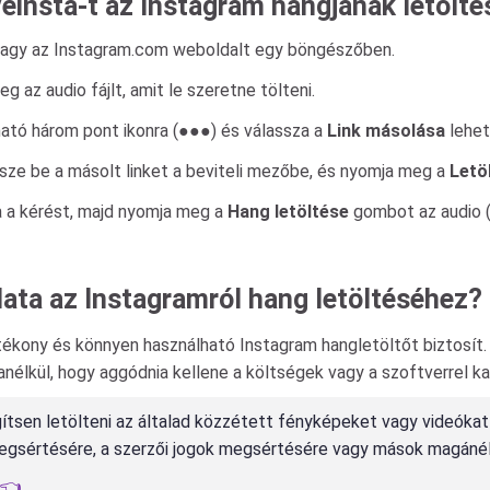
einsta-t az Instagram hangjának letölt
vagy az Instagram.com weboldalt egy böngészőben.
 az audio fájlt, amit le szeretne tölteni.
ható három pont ikonra (●●●) és válassza a
Link másolása
lehet
essze be a másolt linket a beviteli mezőbe, és nyomja meg a
Letö
a a kérést, majd nyomja meg a
Hang letöltése
gombot az audio (
ata az Instagramról hang letöltéséhez?
kony és könnyen használható Instagram hangletöltőt biztosít. 
 anélkül, hogy aggódnia kellene a költségek vagy a szoftverrel 
ítsen letölteni az általad közzétett fényképeket vagy videókat
 megsértésére, a szerzői jogok megsértésére vagy mások magáné
t👈