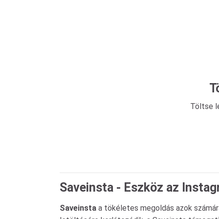
T
Töltse l
Saveinsta - Eszköz az Insta
Saveinsta
a tökéletes megoldás azok számára,