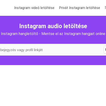
Instagram videó letöltése
Privát Instagram letöltése
Instagram audio letöltése
Instagram hangletöltő - Mentse el az Instagram hangjait online