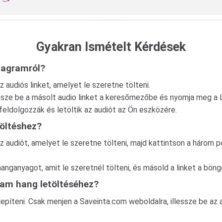
Gyakran Ismételt Kérdések
stagramról?
 audiós linket, amelyet le szeretne tölteni.
essze be a másolt audio linket a keresőmezőbe és nyomja meg a
eldolgozzák és letöltik az audiót az Ön eszközére.
töltéshez?
 audiót, amelyet le szeretne tölteni, majd kattintson a három po
nganyagot, amit le szeretnél tölteni, és másold a linket a bön
ram hang letöltéséhez?
íteni. Csak menjen a Saveinta.com weboldalra, illessze be az 