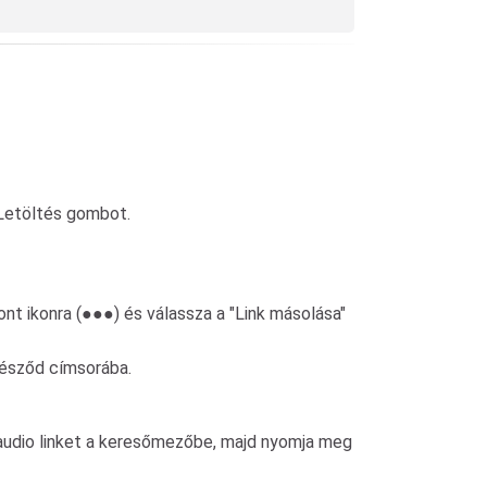
 Letöltés gombot.
nt ikonra (●●●) és válassza a "Link másolása"
gésződ címsorába.
audio linket a keresőmezőbe, majd nyomja meg