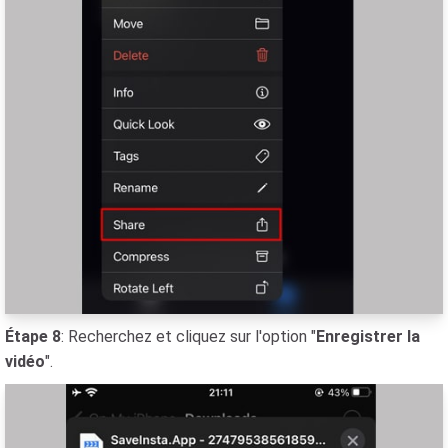
Étape 8
: Recherchez et cliquez sur l'option "
Enregistrer la
vidéo
".