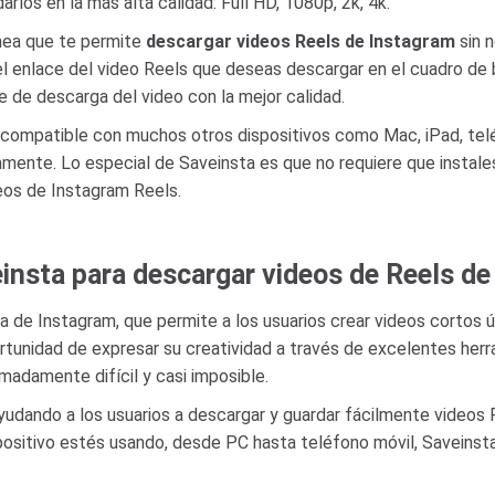
darlos en la más alta calidad: Full HD, 1080p, 2k, 4k.
nea que te permite
descargar videos Reels de Instagram
sin n
r el enlace del video Reels que deseas descargar en el cuadro d
e de descarga del video con la mejor calidad.
 compatible con muchos otros dispositivos como Mac, iPad, tel
ente. Lo especial de Saveinsta es que no requiere que instales
eos de Instagram Reels.
einsta para descargar videos de Reels d
va de Instagram, que permite a los usuarios crear videos cortos 
portunidad de expresar su creatividad a través de excelentes her
adamente difícil y casi imposible.
udando a los usuarios a descargar y guardar fácilmente videos Re
ositivo estés usando, desde PC hasta teléfono móvil, Saveinsta