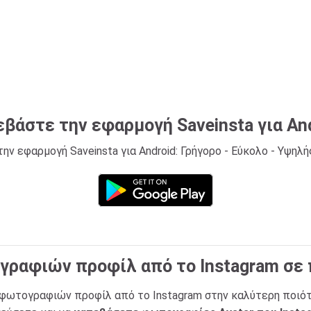
βάστε την εφαρμογή Saveinsta για An
ην εφαρμογή Saveinsta για Android: Γρήγορο - Εύκολο - Υψηλή
γραφιών προφίλ από το Instagram σε
η φωτογραφιών προφίλ από το Instagram στην καλύτερη ποιότη