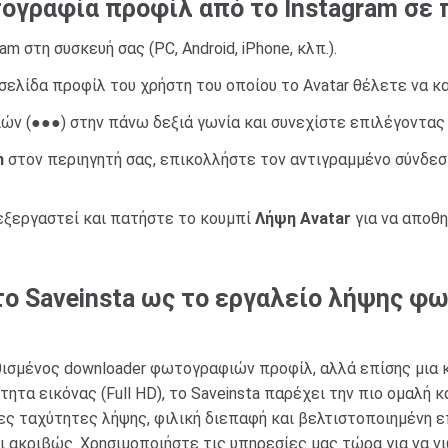
γραφία προφίλ από το Instagram σε 
m στη συσκευή σας (PC, Android, iPhone, κλπ.).
η σελίδα προφίλ του χρήστη του οποίου το Avatar θέλετε να 
ιών (●●●) στην πάνω δεξιά γωνία και συνεχίστε επιλέγοντα
m
στον περιηγητή σας, επικολλήστε τον αντιγραμμένο σύνδεσ
εξεργαστεί και πατήστε το κουμπί
Λήψη Avatar
για να αποθη
 το Saveinsta ως το εργαλείο λήψης 
θισμένος downloader φωτογραφιών προφίλ, αλλά επίσης μια 
ητα εικόνας (Full HD), το Saveinsta παρέχει την πιο ομαλή
 ταχύτητες λήψης, φιλική διεπαφή και βελτιστοποιημένη επ
αι ακριβώς. Χρησιμοποιήστε τις υπηρεσίες μας τώρα για να