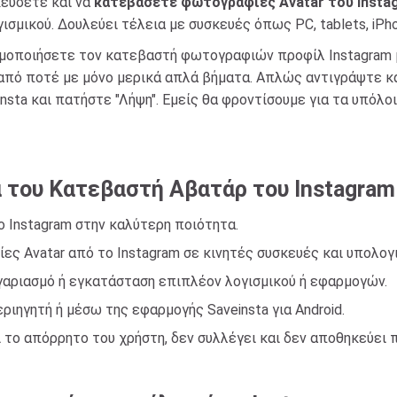
κεύσετε και να
κατεβάσετε φωτογραφίες Avatar του Insta
μικού. Δουλεύει τέλεια με συσκευές όπως PC, tablets, iPhon
ιμοποιήσετε τον κατεβαστή φωτογραφιών προφίλ Instagram
ή από ποτέ με μόνο μερικά απλά βήματα. Απλώς αντιγράψτε κ
nsta και πατήστε "Λήψη". Εμείς θα φροντίσουμε για τα υπόλ
 του Κατεβαστή Αβατάρ του Instagram
Instagram στην καλύτερη ποιότητα.
 Avatar από το Instagram σε κινητές συσκευές και υπολογι
ογαριασμό ή εγκατάσταση επιπλέον λογισμικού ή εφαρμογών.
ριηγητή ή μέσω της εφαρμογής Saveinsta για Android.
 το απόρρητο του χρήστη, δεν συλλέγει και δεν αποθηκεύει