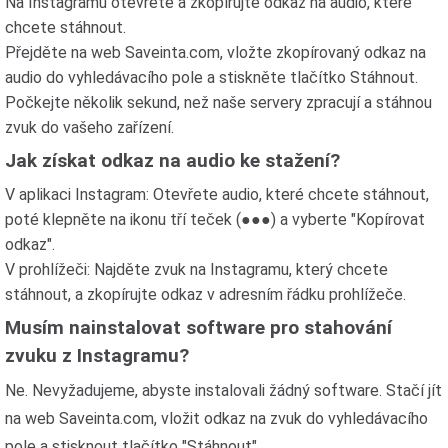
Na Instagramu otevřete a zkopírujte odkaz na audio, které
chcete stáhnout.
Přejděte na web Saveinta.com, vložte zkopírovaný odkaz na
audio do vyhledávacího pole a stiskněte tlačítko Stáhnout.
Počkejte několik sekund, než naše servery zpracují a stáhnou
zvuk do vašeho zařízení.
Jak získat odkaz na audio ke stažení?
V aplikaci Instagram: Otevřete audio, které chcete stáhnout,
poté klepněte na ikonu tří teček (●●●) a vyberte "Kopírovat
odkaz".
V prohlížeči: Najděte zvuk na Instagramu, který chcete
stáhnout, a zkopírujte odkaz v adresním řádku prohlížeče.
Musím nainstalovat software pro stahování
zvuku z Instagramu?
Ne. Nevyžadujeme, abyste instalovali žádný software. Stačí jít
na web Saveinta.com, vložit odkaz na zvuk do vyhledávacího
pole a stisknout tlačítko "Stáhnout".