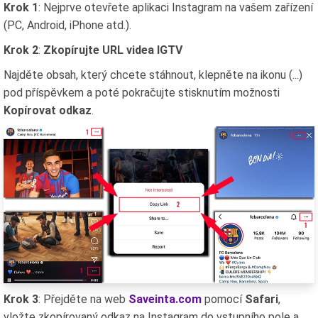
Krok 1
: Nejprve otevřete aplikaci Instagram na vašem zařízení
(PC, Android, iPhone atd.).
Krok 2
:
Zkopírujte URL videa IGTV
Najděte obsah, který chcete stáhnout, klepněte na ikonu (...)
pod příspěvkem a poté pokračujte stisknutím možnosti
Kopírovat odkaz
.
Krok 3
: Přejděte na web
Saveinta.com
pomocí
Safari
,
vložte zkopírovaný odkaz na Instagram do vstupního pole a