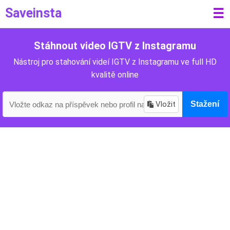
Saveinsta
☰
Stáhnout video IGTV z Instagramu
Nástroj pro stahování videí IGTV z Instagramu ve full HD
kvalitě online
Vložit
Stažení