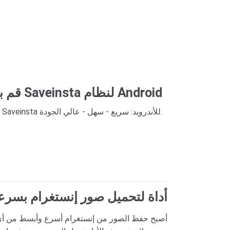
قم بتنزيل تطبيق Saveinsta لنظام Android
حمل تطبيق Saveinsta للأندرويد: سريع - سهل - عالي الجودة.
أداة لتحميل صور إنستغرام بسرع