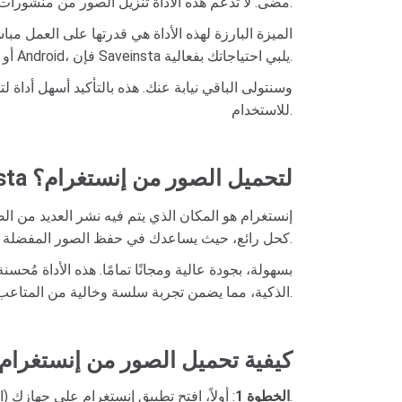
مضى. لا تدعم هذه الأداة تنزيل الصور من منشورات إنستغرام فحسب، بل تتيح لك أيضًا تحميل الصور من القصص، الأفاتار، والمزيد.
الميزة البارزة لهذه الأداة هي قدرتها على العمل م
iPhone أو Android، فإن Saveinsta يلبي احتياجاتك بفعالية.
كل ما عليك فعله هو نسخ رابط صورة إنستغرام ولصقه في مربع الإدخال على موقع Saveinta.com وسنتولى الباقي نيابة عنك. هذه بال
للاستخدام.
لماذا تختار Saveinsta لتحميل الصور من إنستغرام؟
إنستغرام هو المكان الذي يتم فيه نشر العديد من الص
الصور مباشرة. هنا يأتي دور Saveinsta كحل رائع، حيث يساعدك في حفظ الصور المفضلة لديك من إنستغرام بسهولة.
الذكية، مما يضمن تجربة سلسة وخالية من المتاعب عند تحميل الصور من إنستغرام.
كيفية تحميل الصور من إنستغرام 
: أولاً، افتح تطبيق إنستغرام على جهازك (الكمبيوتر، أندرويد، آيفون، إلخ).
الخطوة 1