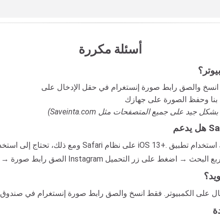
أسئلة مكررة
يوتر؟
Safari
يدعم Saveinsta أجهزة iPhone أو iPad. ومع ذلك، تحتاج إلى استخدام متصفح
ويد؟