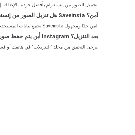
بالتأكيد. يتيح لك Saveinsta تحميل الصور من إنستغرام بأفضل جودة. بالإضافة إلى ذلك، يمكنك اختيار جودة وحجم الصورة المناسبة قبل التحميل.
هل تنزيل الصور من إنستغرام باستخدام Saveinsta آمن؟
لا يقوم Saveinsta بجمع بيانات المستخدم أو تتبع سجل التحميل. لذلك، استخدام Saveinsta آمن جدًا ومجهول.
أين يتم حفظ صور Instagram بعد التنزيل؟
يرجى التحقق من مجلد "التنزيلات" في هاتفك أو قسم "سجل التنزيلات" في متصفحك.