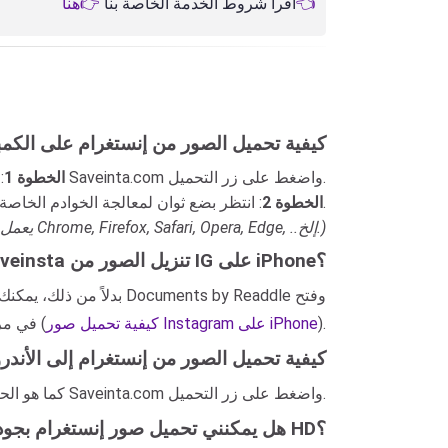
👉هنا👈
اقرأ شروط الخدمة الخاصة بنا
كيفية تحميل الصور من إنستغرام على الكمب
: انسخ والصق رابط صورة إنستغرام في حقل الإدخال على Saveinta.com واضغط على زر التحميل.
الخطوة 1
: انتظر بضع ثوان لمعالجة الخوادم الخاصة بنا وحفظ الصورة على جهازك.
الخطوة 2
(Saveinta.com يعمل بشكل جيد على جميع المتصفحات مثل Chrome, Firefox, Safari, Opera, Edge, ..إلخ.)
هل يدعم Saveinsta تنزيل الصور من IG على iPhone؟
وفتح
Documents by Readdle
على نظام iOS 13+. بدلاً من ذلك، يمكنك استخدام تطبيق
).
كيفية تحميل صور Instagram على iPhone
موقع Saveinta.com → الصق رابط صورة Instagram في مربع البحث → اضغط على زر التحميل (
كيفية تحميل الصور من إنستغرام إلى الأندر
كما هو الحال على الكمبيوتر. فقط انسخ والصق رابط صورة إنستغرام في صندوق البحث على Saveinta.com واضغط على زر التحميل.
هل يمكنني تحميل صور إنستغرام بجودة HD؟