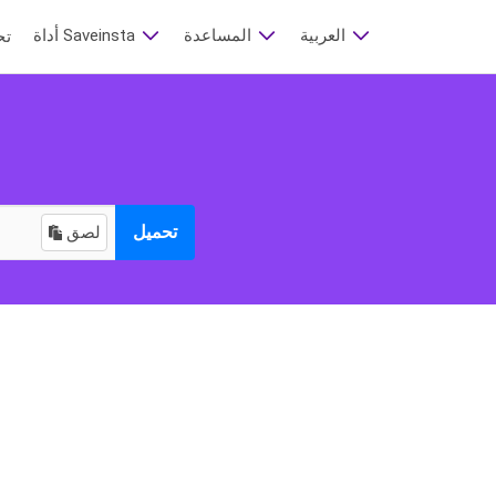
العربية
المساعدة
أداة Saveinsta
تح
تحميل
لصق