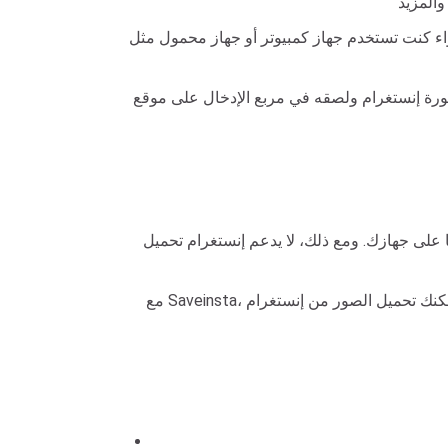
سواء كنت تستخدم جهاز كمبيوتر أو جهاز محمول مثل
ا على جهازك. ومع ذلك، لا يدعم إنستغرام تحميل
مع Saveinsta، يمكنك تحميل الصور من إنستغرام (IG) بسهولة، بجودة عالية ومجانًا تمامًا. هذه الأداة مُحسنة لتعمل بشكل جيد على جميع الأجهزة من الكمبيوتر إلى الهواتف