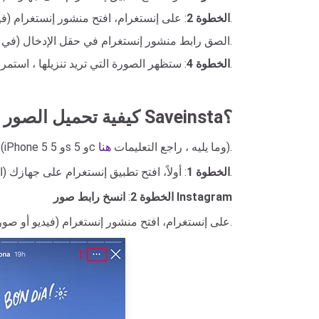
: على إنستغرام، افتح منشور إنستغرام (فيديو أو صورة) وانسخ الرابط.
الخطوة 2
، الصق رابط منشور إنستغرام في حقل الإدخال (في أعلى الصفحة) واضغط على زر التحميل.
أسفل كل صورة ، ثم سيتم حفظ الملف على جهازك.
الخطوة 4
: ستظهر الصورة التي تريد تنزيلها ، استمر
كيفية تحميل الصور من إنستغرام إلى الآيفون والآيباد باستخدام Saveinsta؟
).
: تنزيل صور Instagram يعمل فقط على iPhone 6s (6s Plus) أو أحدث (iPhone 5 و 5s و 5c وما يليه ، راجع التعليمات
هنا
: أولاً، افتح تطبيق إنستغرام على جهازك (الكمبيوتر، أندرويد، آيفون، إلخ).
الخطوة 1
انسخ رابط صور Instagram
الخطوة 2
:
على إنستغرام، افتح منشور إنستغرام (فيديو أو صورة) وانسخ الرابط.